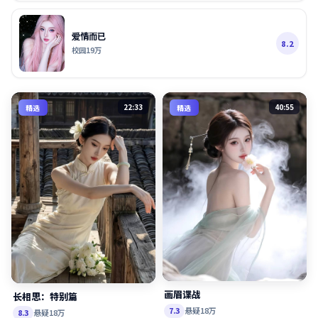
爱情而已
8.2
校园
19万
22:33
40:55
精选
精选
画眉谍战
长相思：特别篇
悬疑
18万
7.3
悬疑
18万
8.3