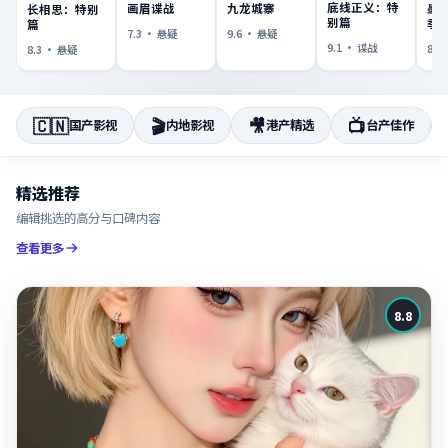
底线正义：特
画眉谍战
九龙城寨
墨
长相思：特别
别篇
季
篇
7.3
·
悬疑
9.6
·
悬疑
9.1
·
谍战
8.9
8.3
·
悬疑
🇨🇳
🎬
🎥
📺
国产影视
内地影视
港产精选
台产佳作
精选推荐
编辑挑选的高分与口碑内容
查看更多
8.8