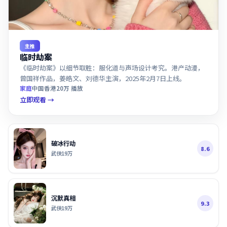
主推
临时劫案
《临时劫案》以细节取胜：服化道与声场设计考究。港产动漫，
曾国祥作品，姜皓文、刘德华主演，2025年2月7日上线。
家庭
中国香港
20万
播放
立即观看 →
破冰行动
8.6
武侠
19万
沉默真相
9.3
武侠
19万