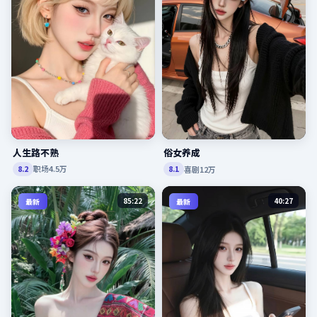
人生路不熟
俗女养成
职场
4.5万
喜剧
12万
8.2
8.1
85:22
40:27
最新
最新