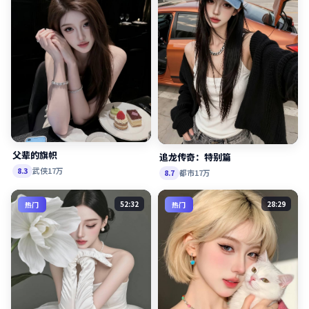
父辈的旗帜
追龙传奇：特别篇
武侠
17万
8.3
都市
17万
8.7
52:32
28:29
热门
热门