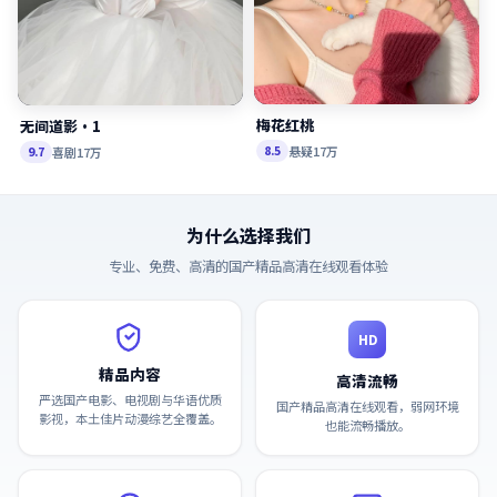
梅花红桃
无间道影·1
悬疑
17万
8.5
喜剧
17万
9.7
为什么选择我们
专业、免费、高清的
国产精品高清在线观看
体验
HD
精品内容
高清流畅
严选国产电影、电视剧与华语优质
国产精品高清在线观看，弱网环境
影视，本土佳片动漫综艺全覆盖。
也能流畅播放。