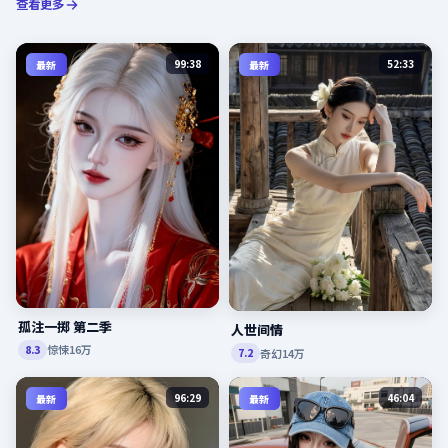
查看更多
99:38
52:33
最新
最新
孤注一掷 第二季
人世间情
惊悚
16万
8.3
奇幻
14万
7.2
96:29
46:04
最新
最新