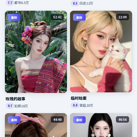
都市
6.5万
7.7
历史
12万
8.5
52:42
22:09
最新
最新
临时劫案
玫瑰的故事
家庭
20万
8.8
犯罪
18万
9.7
44:40
46:56
最新
最新