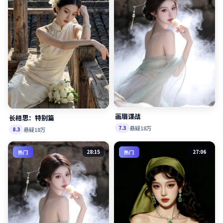
画眉谍战
长相思：特别篇
悬疑
18万
7.3
悬疑
18万
8.3
28:15
27:06
热门
热门