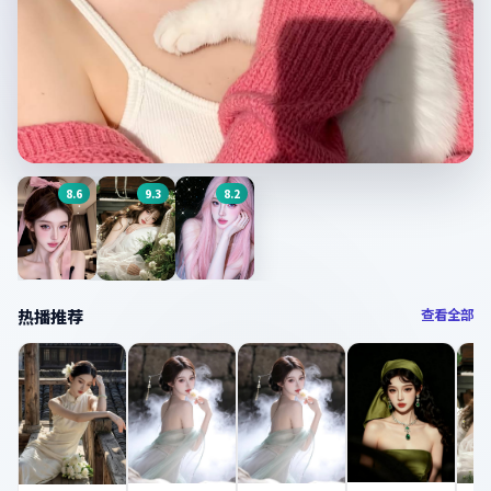
8.6
9.3
8.2
今日主推
临时劫案
8.8
分 ·
家庭
·
中国香港
爱情而已
破冰行动
沉默真相
热播推荐
查看全部