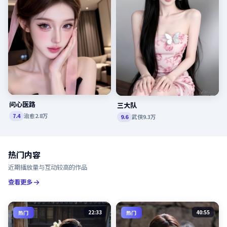
问心医路
三大队
治愈
2.8万
7.4
武侠
9.3万
9.6
热门内容
近期播放量与互动较高的作品
查看更多
22:33
40:55
热门
热门