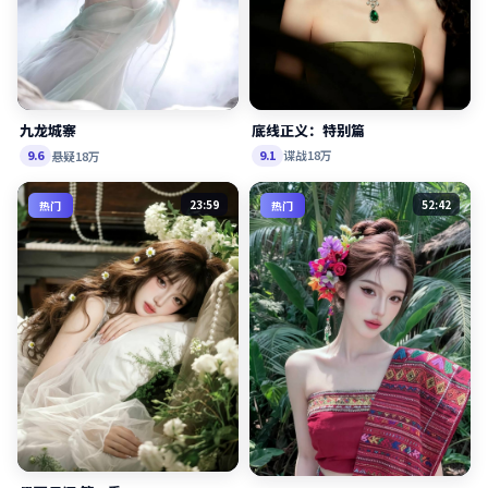
底线正义：特别篇
九龙城寨
谍战
18万
9.1
悬疑
18万
9.6
23:59
52:42
热门
热门