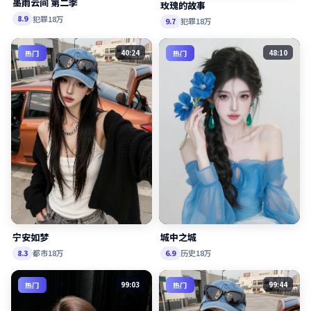
墨雨云间 第二季
玫瑰的故事
犯罪
18万
8.9
犯罪
18万
9.7
40:24
48:10
热门
热门
宁安如梦
城中之城
都市
18万
历史
18万
8.3
6.9
99:03
99:44
热门
热门