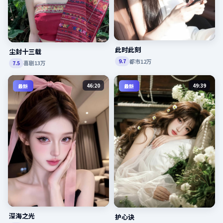
此时此刻
尘封十三载
都市
12万
9.7
喜剧
13万
7.5
46:20
49:39
最新
最新
深海之光
护心诀