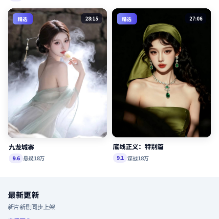
28:15
27:06
精选
精选
底线正义：特别篇
九龙城寨
谍战
18万
9.1
悬疑
18万
9.6
最新更新
新片新剧同步上架